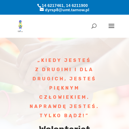
14 6217461, 14 6211900
dyrsp8@umt.tarnow.pl
Otwórz pasek narzędzi
„KIEDY JESTEŚ
Z DRUGIMI I DLA
DRUGICH, JESTEŚ
PIĘKNYM
CZŁOWIEKIEM.
NAPRAWDĘ JESTEŚ.
TYLKO BĄDŹ!”