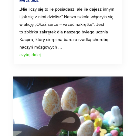
kwi 23, 2021
„Nie liczy się to ile posiadasz, ale ile dajesz innym
i jak się z nimi dzielisz” Nasza szkoła włączyła się
w akcję „Okaż serce – wrzuć nakrętkę”. Jest
to zbiórka zakrętek dla naszego byłego ucznia
Kacpra, który cierpi na bardzo rzadką chorobę
naczyń mózgowych ...
czytaj dalej