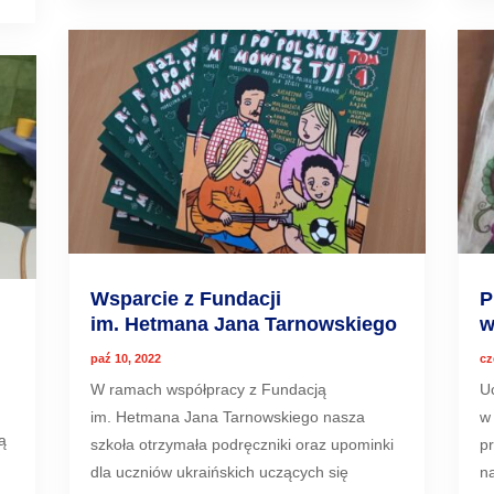
Wsparcie z Fundacji
P
im. Hetmana Jana Tarnowskiego
w
paź 10, 2022
cz
W ramach współpracy z Fundacją
U
im. Hetmana Jana Tarnowskiego nasza
w
ą
szkoła otrzymała podręczniki oraz upominki
p
dla uczniów ukraińskich uczących się
n