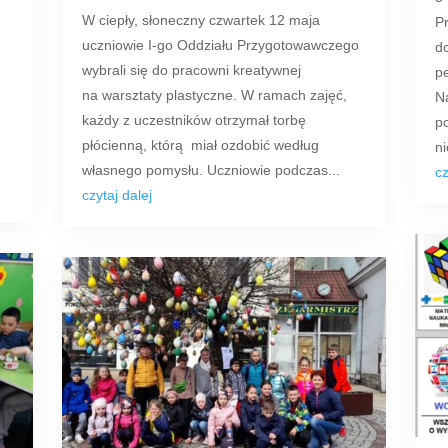
W ciepły, słoneczny czwartek 12 maja
P
uczniowie I-go Oddziału Przygotowawczego
d
wybrali się do pracowni kreatywnej
pe
na warsztaty plastyczne. W ramach zajęć,
Na
ń
każdy z uczestników otrzymał torbę
po
płócienną, którą miał ozdobić według
ni
własnego pomysłu. Uczniowie podczas...
cz
czytaj dalej