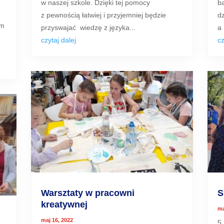
w naszej szkole. Dzięki tej pomocy
b
z pewnością łatwiej i przyjemniej będzie
dz
em
przyswajać wiedzę z języka...
a 
czytaj dalej
cz
Warsztaty w pracowni
S
kreatywnej
ma
maj 16, 2022
5