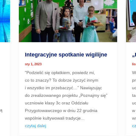
Integracyjne spotkanie wigilijne
„
sty 1, 2023
li
"Podzielić się opłatkiem, powiedz mi,
W
co to znaczy? To dobrze życzyć innym
p
i wszystko im przebaczyć…” Nawiązując
u
do zrealizowanego projektu „Poznajmy się”
ta
uczniowie klasy 3c oraz Oddziału
u
dą
Przygotowawczego w dniu 22 grudnia
w
wspólnie kultywowali tradycje...
ws
czytaj dalej
cz