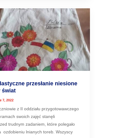
lastyczne przesłanie niesione
 świat
e 7, 2022
czniowie z II oddziału przygotowawczego
 ramach swoich zajęć stanęli
rzed trudnym zadaniem, które polegało
a ozdobieniu lnianych toreb. Wszyscy