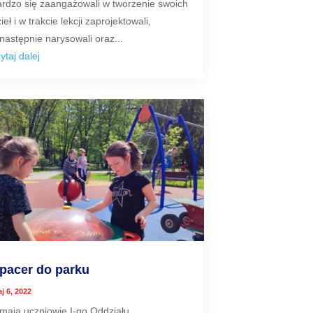
ardzo się zaangażowali w tworzenie swoich
ieł i w trakcie lekcji zaprojektowali,
następnie narysowali oraz...
ytaj dalej
pacer do parku
j 6, 2022
 maja uczniowie I-go Oddziału