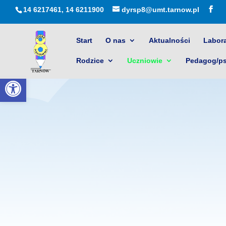
14 6217461, 14 6211900
dyrsp8@umt.tarnow.pl
Start
O nas
Aktualności
Labora
Rodzice
Uczniowie
Pedagog/p
Otwórz pasek narzędzi