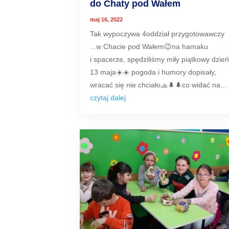
do Chaty pod Wałem
maj 16, 2022
Tak wypoczywa 4oddział przygotowawczy
...w Chacie pod Wałem😉na hamaku
i spacerze, spędziliśmy miły piątkowy dzie
13 maja☀️☀️ pogoda i humory dopisały,
wracać się nie chciało🧢🌲🌲co widać na...
czytaj dalej