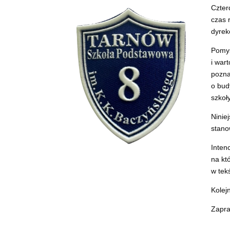
Czter
czas 
dyrek
Pomys
i war
pozna
o bud
szkoł
Ninie
stano
Inten
na kt
w tek
Kolej
Zapra