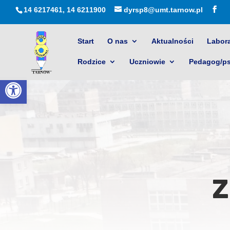
14 6217461, 14 6211900
dyrsp8@umt.tarnow.pl
Start
O nas
Aktualności
Labora
Rodzice
Uczniowie
Pedagog/p
Otwórz pasek narzędzi
Z