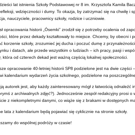
dzieści lat istnienia Szkoły Podstawowej nr 8 im. Krzysztofa Kamila B
refleksji, wdzięczności i dumy. To okazja, by zatrzymać się na chwilę i 
cja, nauczyciele, pracownicy szkoły, rodzice i uczniowie.
ł opracowania historii „Ósemki” zrodził się z potrzeby ocalenia od zap
tości, które przez dekady kształtowały to miejsce. Chcemy, by obecni i 
ć korzenie szkoły, zrozumieć jej ducha i poczuć dumę z przynależności d
ynku i datach, ale przede wszystkim o ludziach – ich pracy, pasji i ws
y, która od czterech dekad jest ważną częścią lokalnej społeczności.
jsze opracowanie 40-letniej historii SP8 podzielone jest na dwie części –
wi kalendarium wydarzeń życia szkolnego, podzielone na poszczególne
cją autorek jest, aby każdy zainteresowany mógł z łatwością odnaleźć 
órymś z archiwalnych zdjęć?). Jednocześnie zespół redakcyjny prosi o 
ście z niekompletnymi danymi, co wiąże się z brakami w dostępnych ma
ne lata z kalendarium będą pojawiać się cyklicznie na stronie szkoły.
szamy do wspólnej podróży w czasie!