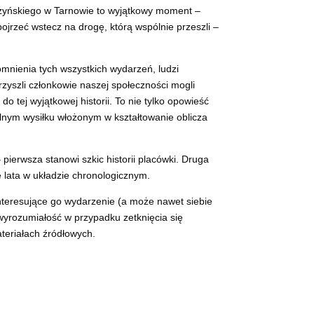
aczyńskiego w Tarnowie to wyjątkowy moment –
spojrzeć wstecz na drogę, którą wspólnie przeszli –
omnienia tych wszystkich wydarzeń, ludzi
przyszli członkowie naszej społeczności mogli
o tej wyjątkowej historii. To nie tylko opowieść
pólnym wysiłku włożonym w kształtowanie oblicza
 pierwsza stanowi szkic historii placówki. Druga
 lata w układzie chronologicznym.
interesujące go wydarzenie (a może nawet siebie
wyrozumiałość w przypadku zetknięcia się
teriałach źródłowych.