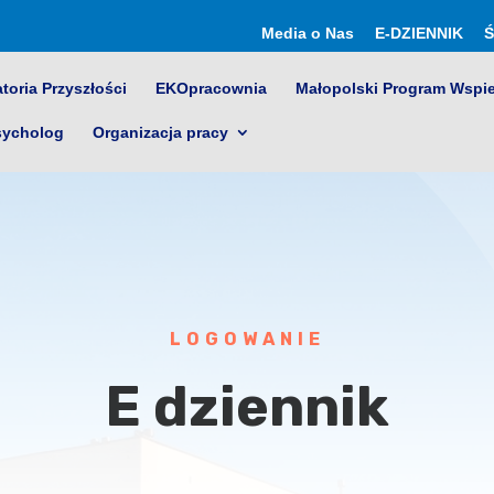
Media o Nas
E-DZIENNIK
Ś
toria Przyszłości
EKOpracownia
Małopolski Program Wspi
sycholog
Organizacja pracy
LOGOWANIE
E dziennik