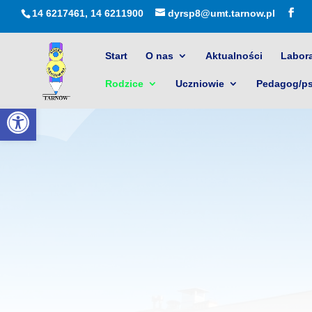
14 6217461, 14 6211900
dyrsp8@umt.tarnow.pl
Start
O nas
Aktualności
Labora
Rodzice
Uczniowie
Pedagog/p
Otwórz pasek narzędzi