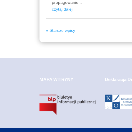
propagowanie...
czytaj dalej
« Starsze wpisy
MAPA WITRYNY
Deklaracja D