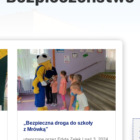
„Bezpieczna droga do szkoły
z Mrówką”
utworzone przez
Edyta Zelek
|
paź 3, 2024