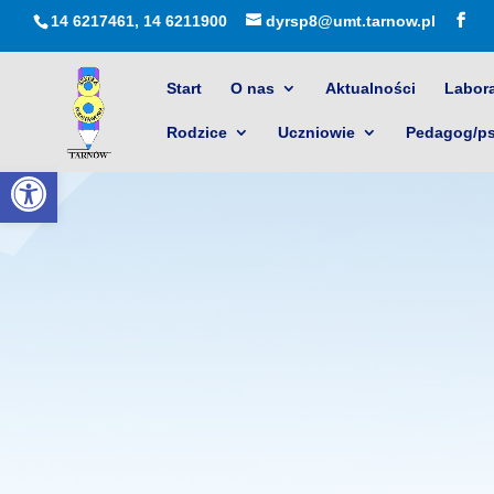
14 6217461, 14 6211900
dyrsp8@umt.tarnow.pl
Start
O nas
Aktualności
Labora
Rodzice
Uczniowie
Pedagog/p
Otwórz pasek narzędzi