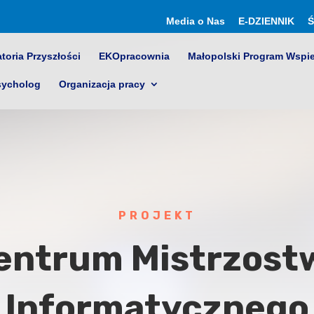
Media o Nas
E-DZIENNIK
Ś
toria Przyszłości
EKOpracownia
Małopolski Program Wspi
sycholog
Organizacja pracy
PROJEKT
entrum Mistrzost
Informatycznego