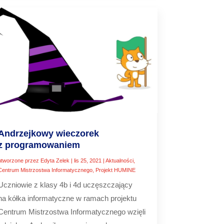
Andrzejkowy wieczorek
z programowaniem
utworzone przez
Edyta Zelek
|
lis 25, 2021
|
Aktualności
,
Centrum Mistrzostwa Informatycznego
,
Projekt HUMINE
Uczniowie z klasy 4b i 4d uczęszczający
na kółka informatyczne w ramach projektu
Centrum Mistrzostwa Informatycznego wzięli