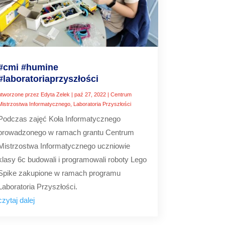
#cmi #humine
#laboratoriaprzyszłości
utworzone przez
Edyta Zelek
|
paź 27, 2022
|
Centrum
Mistrzostwa Informatycznego
,
Laboratoria Przyszłości
Podczas zajęć Koła Informatycznego
prowadzonego w ramach grantu Centrum
Mistrzostwa Informatycznego uczniowie
klasy 6c budowali i programowali roboty Lego
Spike zakupione w ramach programu
Laboratoria Przyszłości.
czytaj dalej