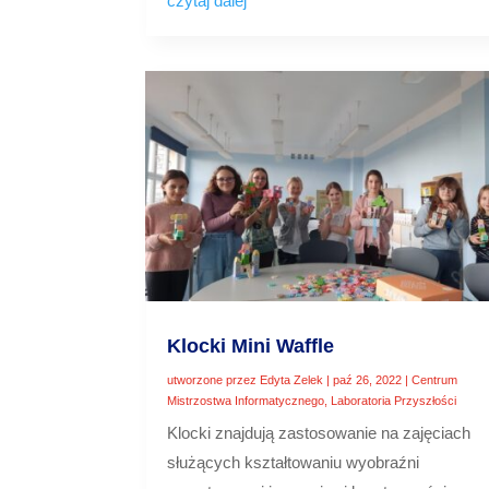
czytaj dalej
Klocki Mini Waffle
utworzone przez
Edyta Zelek
|
paź 26, 2022
|
Centrum
Mistrzostwa Informatycznego
,
Laboratoria Przyszłości
Klocki znajdują zastosowanie na zajęciach
służących kształtowaniu wyobraźni