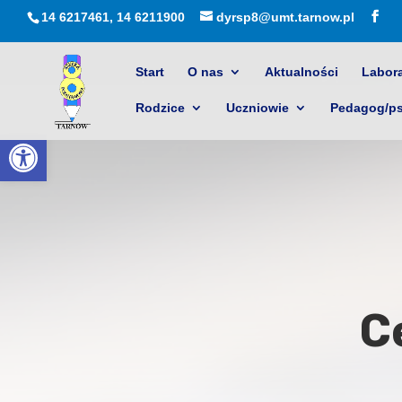
14 6217461, 14 6211900
dyrsp8@umt.tarnow.pl
Start
O nas
Aktualności
Labora
Rodzice
Uczniowie
Pedagog/p
Otwórz pasek narzędzi
C