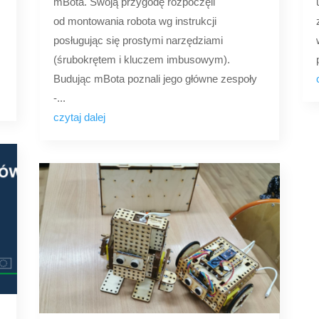
mBota. Swoją przygodę rozpoczęli
od montowania robota wg instrukcji
posługując się prostymi narzędziami
(śrubokrętem i kluczem imbusowym).
Budując mBota poznali jego główne zespoły
-...
czytaj dalej