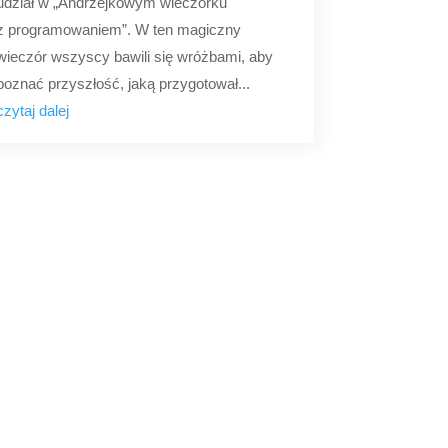
udział w „Andrzejkowym wieczorku
z programowaniem”. W ten magiczny
wieczór wszyscy bawili się wróżbami, aby
poznać przyszłość, jaką przygotował...
czytaj dalej