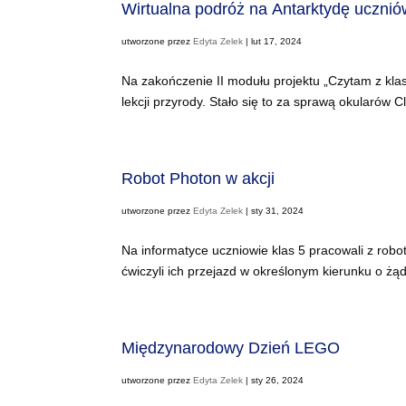
Wirtualna podróż na Antarktydę ucznió
utworzone przez
Edyta Zelek
|
lut 17, 2024
Na zakończenie II modułu projektu „Czytam z klasą
lekcji przyrody. Stało się to za sprawą okularów C
Robot Photon w akcji
utworzone przez
Edyta Zelek
|
sty 31, 2024
Na informatyce uczniowie klas 5 pracowali z robo
ćwiczyli ich przejazd w określonym kierunku o żąd
Międzynarodowy Dzień LEGO
utworzone przez
Edyta Zelek
|
sty 26, 2024