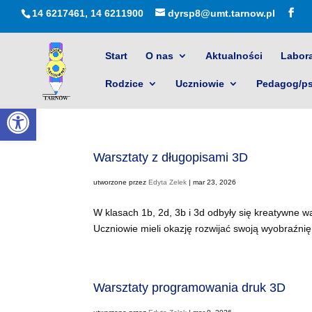
14 6217461, 14 6211900
dyrsp8@umt.tarnow.pl
Start
O nas
Aktualności
Labora
Rodzice
Uczniowie
Pedagog/p
Otwórz pasek narzędzi
Warsztaty z długopisami 3D
utworzone przez
Edyta Zelek
|
mar 23, 2026
W klasach 1b, 2d, 3b i 3d odbyły się kreatywne 
Uczniowie mieli okazję rozwijać swoją wyobraźnię
Warsztaty programowania druk 3D