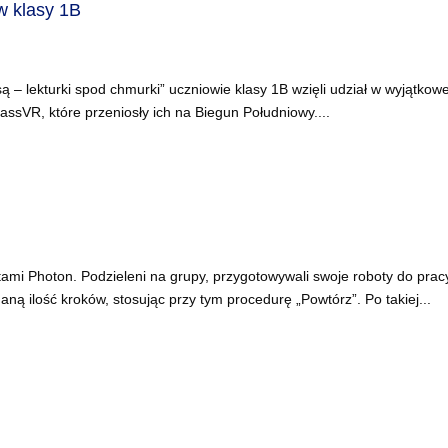
w klasy 1B
 – lekturki spod chmurki” uczniowie klasy 1B wzięli udział w wyjątkowe
lassVR, które przeniosły ich na Biegun Południowy....
tami Photon. Podzieleni na grupy, przygotowywali swoje roboty do prac
aną ilość kroków, stosując przy tym procedurę „Powtórz”. Po takiej...