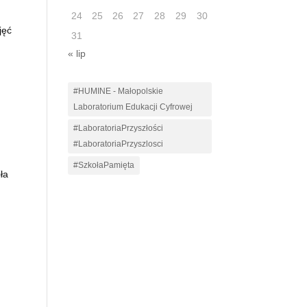
24
25
26
27
28
29
30
jęć
31
« lip
#HUMINE - Małopolskie
Laboratorium Edukacji Cyfrowej
#LaboratoriaPrzyszłości
#LaboratoriaPrzyszlosci
#SzkołaPamięta
ła