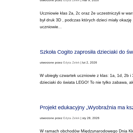
utworzone przez
Edyta Zelek
|
mar 9, 2026
Uczniowie klas 2a, 2c oraz 2e uczestniczyli w w
był druk 3D , podczas których dzieci miały okaz
uczniowie...
Szkoła Cogito zaprosiła dzieciaki do ś
utworzone przez
Edyta Zelek
|
lut 2, 2026
W ubiegły czwartek uczniowie z klas: 1a, 1d, 2b i
dzieciaki do świata LEGO! To nie tylko zabawa, al
Projekt edukacyjny „Wyobraźnia ma ksz
utworzone przez
Edyta Zelek
|
sty 28, 2026
W ramach obchodów Międzynarodowego Dnia Klock