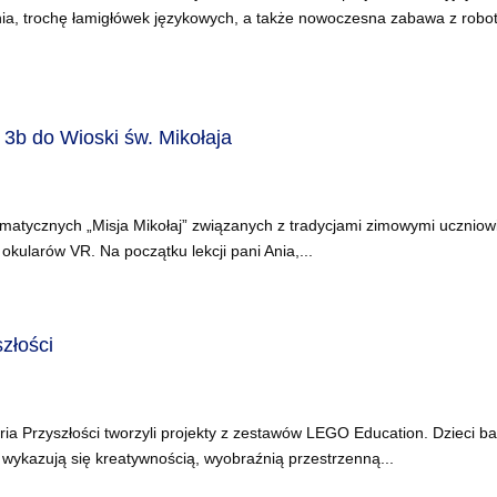
zenia, trochę łamigłówek językowych, a także nowoczesna zabawa z robo
 3b do Wioski św. Mikołaja
ematycznych „Misja Mikołaj” związanych z tradycjami zimowymi uczniow
 okularów VR. Na początku lekcji pani Ania,...
złości
ria Przyszłości tworzyli projekty z zestawów LEGO Education. Dzieci b
 wykazują się kreatywnością, wyobraźnią przestrzenną...