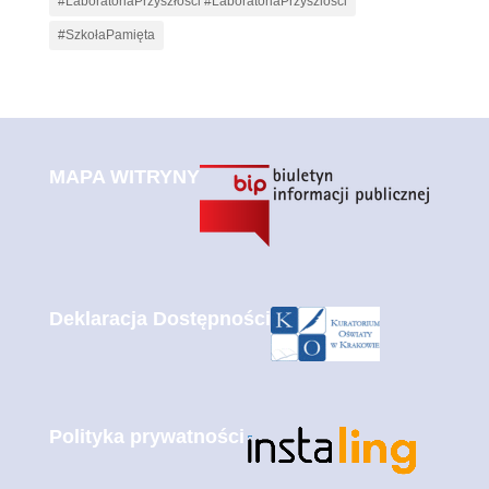
#LaboratoriaPrzyszłości #LaboratoriaPrzyszlosci
#SzkołaPamięta
MAPA WITRYNY
Deklaracja Dostępności
Polityka prywatności