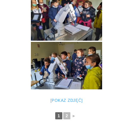
[POKAZ ZDJĘĆ]
1
2
►