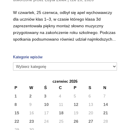
W czwartek, 25 czerwca, odbył się apel wychowawczy
dla uczniów klas 1–3, w czasie którego klasa 3d
zaprezentowała piękny montaż słowno muzyczny
przygotowany na zakończenie roku szkolnego. Podczas
spotkania podsumowano również udział najmłodszych...
Kategorie wpisów
Kategorie
wpisów
czerwiec 2026
P
W
Ś
C
P
S
N
1
2
3
4
5
6
7
8
9
10
11
12
13
14
15
16
17
18
19
20
21
22
23
24
25
26
27
28
29
30