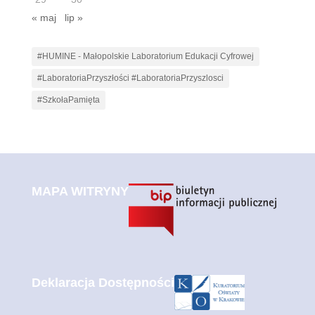
« maj
lip »
#HUMINE - Małopolskie Laboratorium Edukacji Cyfrowej
#LaboratoriaPrzyszłości #LaboratoriaPrzyszlosci
#SzkołaPamięta
MAPA WITRYNY
Deklaracja Dostępności