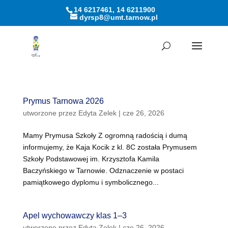
14 6217461, 14 6211900
dyrsp8@umt.tarnow.pl
Otwórz pasek narzędzi
Prymus Tarnowa 2026
utworzone przez
Edyta Zelek
|
cze 26, 2026
Mamy Prymusa Szkoły Z ogromną radością i dumą
informujemy, że Kaja Kocik z kl. 8C została Prymusem
Szkoły Podstawowej im. Krzysztofa Kamila
Baczyńskiego w Tarnowie. Odznaczenie w postaci
pamiątkowego dyplomu i symbolicznego...
Apel wychowawczy klas 1–3
utworzone przez
Edyta Zelek
|
cze 26, 2026