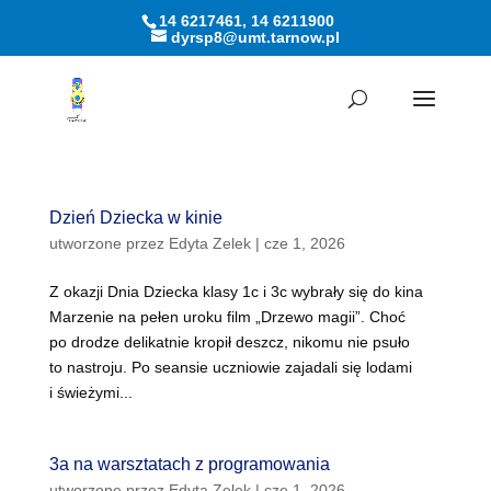
14 6217461, 14 6211900
dyrsp8@umt.tarnow.pl
Otwórz pasek narzędzi
Dzień Dziecka w kinie
utworzone przez
Edyta Zelek
|
cze 1, 2026
Z okazji Dnia Dziecka klasy 1c i 3c wybrały się do kina
Marzenie na pełen uroku film „Drzewo magii”. Choć
po drodze delikatnie kropił deszcz, nikomu nie psuło
to nastroju. Po seansie uczniowie zajadali się lodami
i świeżymi...
3a na warsztatach z programowania
utworzone przez
Edyta Zelek
|
cze 1, 2026