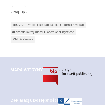
29
30
« maj
lip »
#HUMINE - Małopolskie Laboratorium Edukacji Cyfrowej
#LaboratoriaPrzyszłości #LaboratoriaPrzyszlosci
#SzkołaPamięta
MAPA WITRYNY
Deklaracja Dostępności