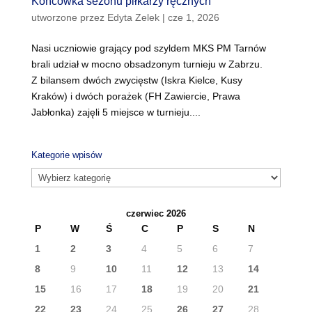
Końcówka sezonu piłkarzy ręcznych
utworzone przez
Edyta Zelek
|
cze 1, 2026
Nasi uczniowie grający pod szyldem MKS PM Tarnów
brali udział w mocno obsadzonym turnieju w Zabrzu.
Z bilansem dwóch zwycięstw (Iskra Kielce, Kusy
Kraków) i dwóch porażek (FH Zawiercie, Prawa
Jabłonka) zajęli 5 miejsce w turnieju....
Kategorie wpisów
Kategorie
wpisów
czerwiec 2026
P
W
Ś
C
P
S
N
1
2
3
4
5
6
7
8
9
10
11
12
13
14
15
16
17
18
19
20
21
22
23
24
25
26
27
28