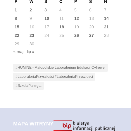
P
W
Ś
C
P
S
N
1
2
3
4
5
6
7
8
9
10
11
12
13
14
15
16
17
18
19
20
21
22
23
24
25
26
27
28
29
30
« maj
lip »
#HUMINE - Małopolskie Laboratorium Edukacji Cyfrowej
#LaboratoriaPrzyszłości #LaboratoriaPrzyszlosci
#SzkołaPamięta
MAPA WITRYNY