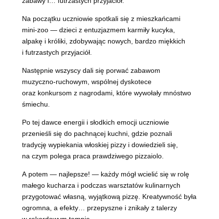
zabawy i… futrzastych przyjaciół.
Na początku uczniowie spotkali się z mieszkańcami
mini‑zoo — dzieci z entuzjazmem karmiły kucyka,
alpakę i króliki, zdobywając nowych, bardzo miękkich
i futrzastych przyjaciół.
Następnie wszyscy dali się porwać zabawom
muzyczno‑ruchowym, wspólnej dyskotece
oraz konkursom z nagrodami, które wywołały mnóstwo
śmiechu.
Po tej dawce energii i słodkich emocji uczniowie
przenieśli się do pachnącej kuchni, gdzie poznali
tradycję wypiekania włoskiej pizzy i dowiedzieli się,
na czym polega praca prawdziwego pizzaiolo.
A potem — najlepsze! — każdy mógł wcielić się w rolę
małego kucharza i podczas warsztatów kulinarnych
przygotować własną, wyjątkową pizzę. Kreatywność była
ogromna, a efekty… przepyszne i znikały z talerzy