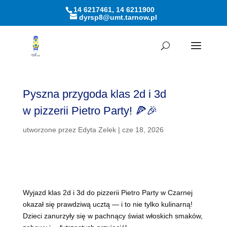
14 6217461, 14 6211900
dyrsp8@umt.tarnow.pl
Otwórz pasek narzędzi
Pyszna przygoda klas 2d i 3d
w pizzerii Pietro Party! 🍕🎉
utworzone przez
Edyta Zelek
|
cze 18, 2026
Wyjazd klas 2d i 3d do pizzerii Pietro Party w Czarnej
okazał się prawdziwą ucztą — i to nie tylko kulinarną!
Dzieci zanurzyły się w pachnący świat włoskich smaków,