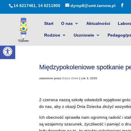
14 6217461, 14 6211900
dyrsp8@umt.tarnow.pl
Start
O nas
Aktualności
Labora
Rodzice
Uczniowie
Pedagog/p
Otwórz pasek narzędzi
Międzypokoleniowe spotkanie p
utworzone przez
Edyta Zelek
|
cze 3, 2026
2 czerwca naszą szkołę odwiedzili wyjątkowi goś
do nas, aby z okazji Dnia Dziecka złożyć wszystk
Ich obecność sprawiła nam ogromną radość i stała
są wzajemny szacunek, życzliwość i pamięć o dru
były dowodem na to, że między pokoleniami możn