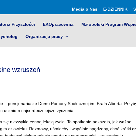
Media o Nas
E-DZIENNIK
Ś
toria Przyszłości
EKOpracownia
Małopolski Program Wspi
sycholog
Organizacja pracy
ełne wzruszeń
cie – pensjonariusze Domu Pomocy Społecznej im. Brata Alberta. Przyby
im uczniom najserdeczniejsze życzenia.
 się niezwykle cenną lekcją życia. To spotkanie pokazało, jak ważne
gim człowieku. Rozmowy, uśmiechy i wspólnie spędzony, choć krótki c
a budować piękne relacje oparte na serdeczności i zrozumieniu.