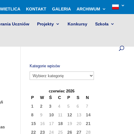
WIETLICA
KONTAKT
GALERIA
ARCHIWUM
erania Uczniów
Projekty
Konkursy
Szkoła
Kategorie wpisów
Kategorie
wpisów
czerwiec 2026
P
W
Ś
C
P
S
N
li
1
2
3
4
5
6
7
8
9
10
11
12
13
14
15
16
17
18
19
20
21
zas
22
23
24
25
26
27
28