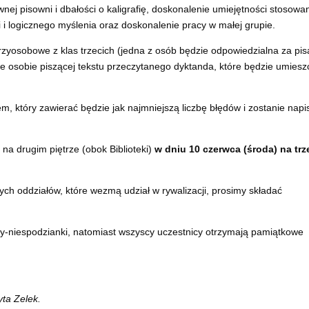
nej pisowni i dbałości o kaligrafię, doskonalenie umiejętności stosowa
i i logicznego myślenia oraz doskonalenie pracy w małej grupie.
zyosobowe z klas trzecich (jedna z osób będzie odpowiedzialna za pis
ie osobie piszącej tekstu przeczytanego dyktanda, które będzie umies
m, który zawierać będzie jak najmniejszą liczbę błędów i zostanie nap
 na drugim piętrze (obok Biblioteki)
w dniu 10 czerwca (środa) na trz
ych oddziałów, które wezmą udział w rywalizacji, prosimy składać
-niespodzianki, natomiast wszyscy uczestnicy otrzymają pamiątkowe
ta Zelek.