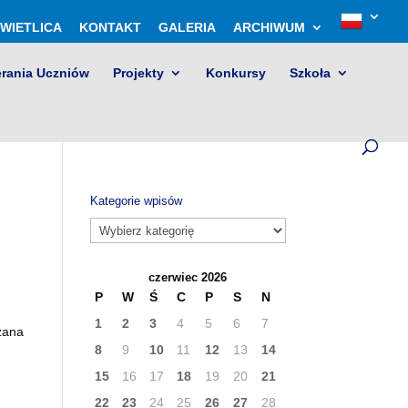
WIETLICA
KONTAKT
GALERIA
ARCHIWUM
erania Uczniów
Projekty
Konkursy
Szkoła
Kategorie wpisów
Kategorie
wpisów
czerwiec 2026
P
W
Ś
C
P
S
N
1
2
3
4
5
6
7
zana
8
9
10
11
12
13
14
15
16
17
18
19
20
21
22
23
24
25
26
27
28