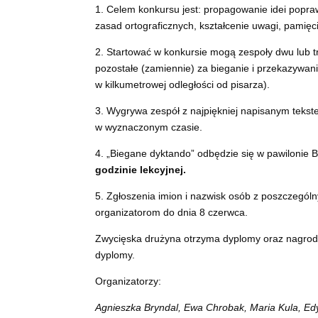
1. Celem konkursu jest: propagowanie idei popraw
zasad ortograficznych, kształcenie uwagi, pamięc
2. Startować w konkursie mogą zespoły dwu lub tr
pozostałe (zamiennie) za bieganie i przekazywan
w kilkumetrowej odległości od pisarza).
3. Wygrywa zespół z najpiękniej napisanym tekste
w wyznaczonym czasie.
4. „Biegane dyktando” odbędzie się w pawilonie B
godzinie lekcyjnej.
5. Zgłoszenia imion i nazwisk osób z poszczególn
organizatorom do dnia 8 czerwca.
Zwycięska drużyna otrzyma dyplomy oraz nagrody
dyplomy.
Organizatorzy:
Agnieszka Bryndal, Ewa Chrobak, Maria Kula, Edy