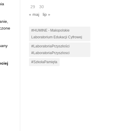
nia
29
30
« maj
lip »
anie,
zczone
#HUMINE - Małopolskie
Laboratorium Edukacji Cyfrowej
isany
#LaboratoriaPrzyszłości
#LaboratoriaPrzyszlosci
#SzkołaPamięta
eciej