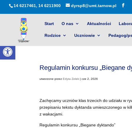
14 6217461, 14 6211900
dyrsp8@umt.tarnow.pl
Start
O nas
Aktualności
Labora
Rodzice
Uczniowie
Pedagog/p
Otwórz pasek narzędzi
Regulamin konkursu „Biegane d
utworzone przez
Edyta Zelek
|
cze 2, 2026
Zachęcamy uczniów klas trzecich do udziału w ry
przepisaniu tekstu dyktanda umieszczonego w kil
z wakacjami.
Regulamin konkursu „Biegane dyktando”