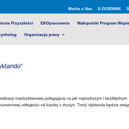
Media o Nas
E-DZIENNIK
Ś
toria Przyszłości
EKOpracownia
Małopolski Program Wspi
sycholog
Organizacja pracy
yktando”
walizacji międzyklasowej polegającej na jak najszybszym i bezbłędnym
kumetrowej odległości od każdej z drużyn. Treść dyktanda będzie zwią