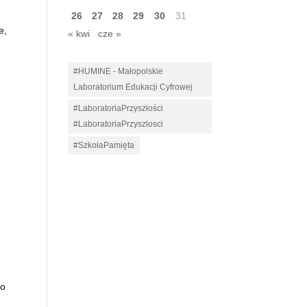
26
27
28
29
30
31
e,
« kwi
cze »
#HUMINE - Małopolskie
Laboratorium Edukacji Cyfrowej
#LaboratoriaPrzyszłości
#LaboratoriaPrzyszlosci
#SzkołaPamięta
ło