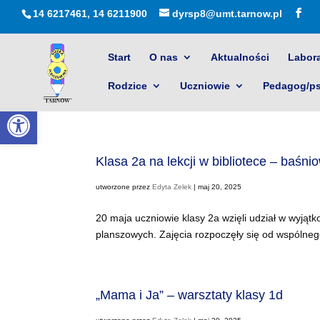
14 6217461, 14 6211900
dyrsp8@umt.tarnow.pl
Start
O nas
Aktualności
Labora
Rodzice
Uczniowie
Pedagog/p
Otwórz pasek narzędzi
Klasa 2a na lekcji w bibliotece – baśn
utworzone przez
Edyta Zelek
|
maj 20, 2025
20 maja uczniowie klasy 2a wzięli udział w wyjątkow
planszowych. Zajęcia rozpoczęły się od wspólnego
„Mama i Ja” – warsztaty klasy 1d