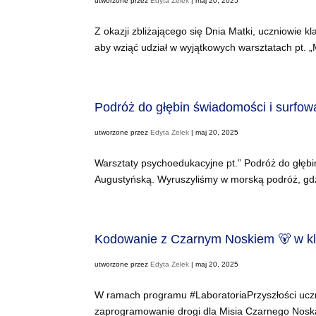
utworzone przez
Edyta Zelek
|
maj 20, 2025
Z okazji zbliżającego się Dnia Matki, uczniowie kla
aby wziąć udział w wyjątkowych warsztatach pt. „M
Podróż do głębin świadomości i surfow
utworzone przez
Edyta Zelek
|
maj 20, 2025
Warsztaty psychoedukacyjne pt.” Podróż do głębi
Augustyńską. Wyruszyliśmy w morską podróż, gdzi
Kodowanie z Czarnym Noskiem 🐻 w kl
utworzone przez
Edyta Zelek
|
maj 20, 2025
W ramach programu #LaboratoriaPrzyszłości uczni
zaprogramowanie drogi dla Misia Czarnego Noska