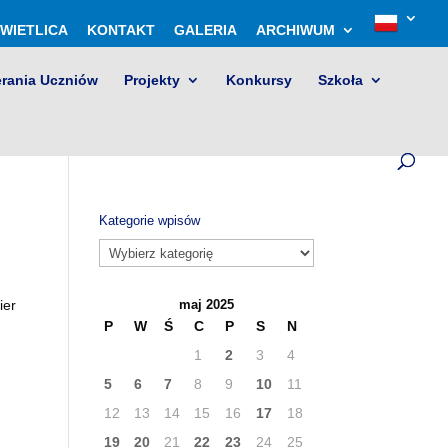
WIETLICA
KONTAKT
GALERIA
ARCHIWUM
erania Uczniów
Projekty
Konkursy
Szkoła
Kategorie wpisów
Kategorie
wpisów
ier
maj 2025
P
W
Ś
C
P
S
N
1
2
3
4
5
6
7
8
9
10
11
12
13
14
15
16
17
18
19
20
21
22
23
24
25