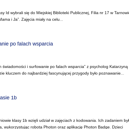
sy Id wybrali się do Miejskiej Biblioteki Publicznej, Filia nr 17 w Tarnowi
ama i Ja”. Zajęcia miały na celu...
anie po falach wsparcia
n świadomości i surfowanie po falach wsparcia” z psycholog Katarzyną
e kluczem do najbardziej fascynującej przygody było poznawanie...
asie 1b
owie klasy 1b wzięli udział w zajęciach z kodowania. Ich zadaniem by
, wykorzystując robota Photon oraz aplikację Photon Badge. Dzieci