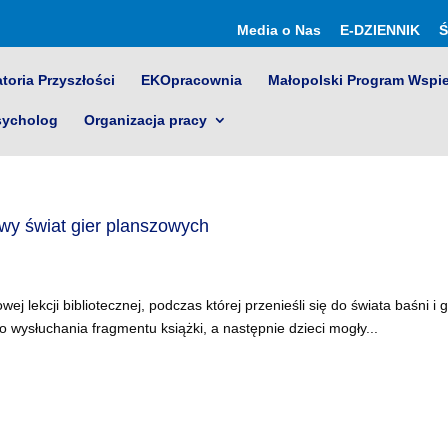
Media o Nas
E-DZIENNIK
Ś
toria Przyszłości
EKOpracownia
Małopolski Program Wspi
sycholog
Organizacja pracy
iowy świat gier planszowych
ej lekcji bibliotecznej, podczas której przenieśli się do świata baśni i g
 wysłuchania fragmentu książki, a następnie dzieci mogły...