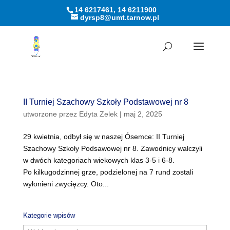
14 6217461, 14 6211900
dyrsp8@umt.tarnow.pl
Otwórz pasek narzędzi
II Turniej Szachowy Szkoły Podstawowej nr 8
utworzone przez
Edyta Zelek
|
maj 2, 2025
29 kwietnia, odbył się w naszej Ósemce: II Turniej
Szachowy Szkoły Podsawowej nr 8. Zawodnicy walczyli
w dwóch kategoriach wiekowych klas 3-5 i 6-8.
Po kilkugodzinnej grze, podzielonej na 7 rund zostali
wyłonieni zwycięzcy. Oto...
Kategorie wpisów