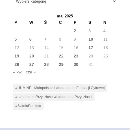
Kategorie
wpisów
maj 2025
P
W
Ś
C
P
S
N
1
2
3
4
5
6
7
8
9
10
11
12
13
14
15
16
17
18
19
20
21
22
23
24
25
26
27
28
29
30
31
« kwi
cze »
#HUMINE - Małopolskie Laboratorium Edukacji Cyfrowej
#LaboratoriaPrzyszłości #LaboratoriaPrzyszlosci
#SzkołaPamięta