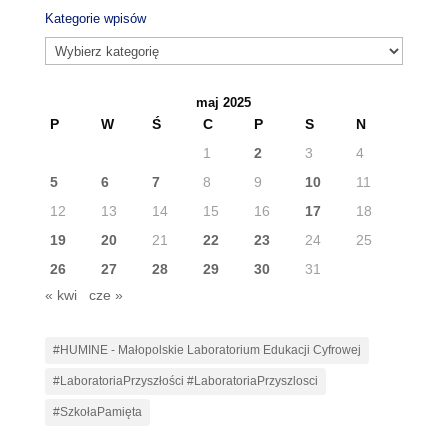
Kategorie wpisów
Kategorie
wpisów
maj 2025
P
W
Ś
C
P
S
N
1
2
3
4
5
6
7
8
9
10
11
12
13
14
15
16
17
18
19
20
21
22
23
24
25
26
27
28
29
30
31
« kwi
cze »
#HUMINE - Małopolskie Laboratorium Edukacji Cyfrowej
#LaboratoriaPrzyszłości #LaboratoriaPrzyszlosci
#SzkołaPamięta