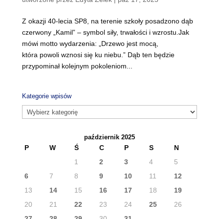
Z okazji 40-lecia SP8, na terenie szkoły posadzono dąb
czerwony „Kamil” – symbol siły, trwałości i wzrostu.Jak
mówi motto wydarzenia: „Drzewo jest mocą,
która powoli wznosi się ku niebu.” Dąb ten będzie
przypominał kolejnym pokoleniom...
Kategorie wpisów
Kategorie
wpisów
październik 2025
P
W
Ś
C
P
S
N
1
2
3
4
5
6
7
8
9
10
11
12
13
14
15
16
17
18
19
20
21
22
23
24
25
26
27
28
29
30
31