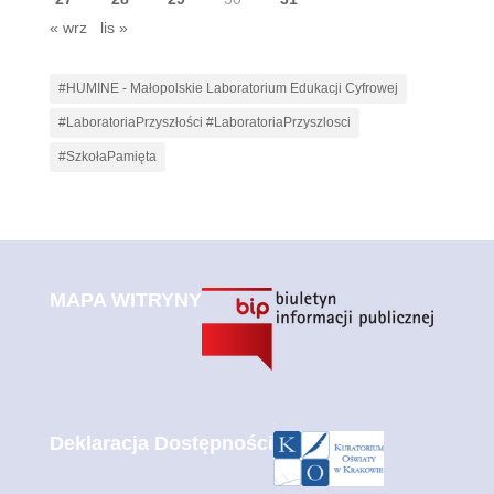
« wrz
lis »
#HUMINE - Małopolskie Laboratorium Edukacji Cyfrowej
#LaboratoriaPrzyszłości #LaboratoriaPrzyszlosci
#SzkołaPamięta
MAPA WITRYNY
Deklaracja Dostępności