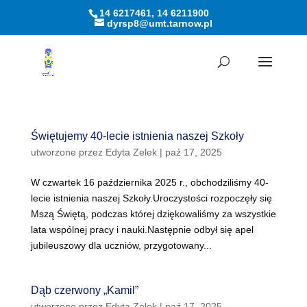
14 6217461, 14 6211900
dyrsp8@umt.tarnow.pl
Otwórz pasek narzędzi
Świętujemy 40-lecie istnienia naszej Szkoły
utworzone przez
Edyta Zelek
|
paź 17, 2025
W czwartek 16 października 2025 r., obchodziliśmy 40-
lecie istnienia naszej Szkoły.Uroczystości rozpoczęły się
Mszą Świętą, podczas której dziękowaliśmy za wszystkie
lata wspólnej pracy i nauki.Następnie odbył się apel
jubileuszowy dla uczniów, przygotowany...
Dąb czerwony „Kamil”
utworzone przez
Edyta Zelek
|
paź 17, 2025