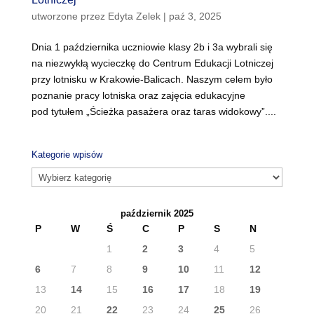
utworzone przez
Edyta Zelek
|
paź 3, 2025
Dnia 1 października uczniowie klasy 2b i 3a wybrali się
na niezwykłą wycieczkę do Centrum Edukacji Lotniczej
przy lotnisku w Krakowie-Balicach. Naszym celem było
poznanie pracy lotniska oraz zajęcia edukacyjne
pod tytułem „Ścieżka pasażera oraz taras widokowy”....
Kategorie wpisów
Kategorie
wpisów
październik 2025
P
W
Ś
C
P
S
N
1
2
3
4
5
6
7
8
9
10
11
12
13
14
15
16
17
18
19
20
21
22
23
24
25
26