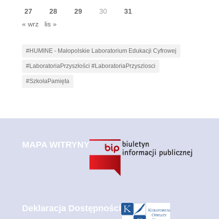
27
28
29
30
31
« wrz
lis »
#HUMINE - Małopolskie Laboratorium Edukacji Cyfrowej
#LaboratoriaPrzyszłości #LaboratoriaPrzyszlosci
#SzkołaPamięta
MAPA WITRYNY
Deklaracja Dostępności