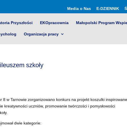
Media o Nas
E-DZIENNIK
Ś
toria Przyszłości
EKOpracownia
Małopolski Program Wspi
sycholog
Organizacja pracy
bileuszem szkoły
r 8 w Tarnowie zorganizowano konkurs na projekt koszulki inspirowane
nie kreatywności uczniów, promowanie twórczości i pomysłowości
koły.
ejmował dwie kategorie: