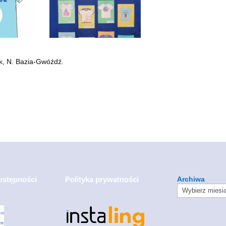
ek, N. Bazia-Gwóźdź.
ostępności
Polityka prywatności
Archiwa