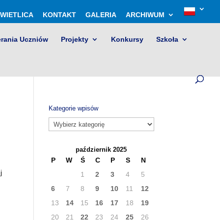
WIETLICA
KONTAKT
GALERIA
ARCHIWUM
erania Uczniów
Projekty
Konkursy
Szkoła
Kategorie wpisów
Kategorie
wpisów
październik 2025
P
W
Ś
C
P
S
N
j
1
2
3
4
5
6
7
8
9
10
11
12
13
14
15
16
17
18
19
20
21
22
23
24
25
26