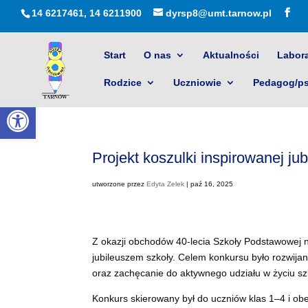
14 6217461, 14 6211900
dyrsp8@umt.tarnow.pl
Start
O nas
Aktualności
Labora
Rodzice
Uczniowie
Pedagog/p
Otwórz pasek narzędzi
Projekt koszulki inspirowanej ju
utworzone przez
Edyta Zelek
|
paź 16, 2025
Z okazji obchodów 40-lecia Szkoły Podstawowej n
jubileuszem szkoły. Celem konkursu było rozwija
oraz zachęcanie do aktywnego udziału w życiu sz
Konkurs skierowany był do uczniów klas 1–4 i ob