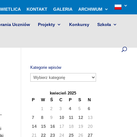
WIETLICA
KONTAKT
GALERIA
ARCHIWUM
erania Uczniów
Projekty
Konkursy
Szkoła
Kategorie wpisów
Kategorie
wpisów
kwiecień 2025
P
W
Ś
C
P
S
N
1
2
3
4
5
6
–
7
8
9
10
11
12
13
14
15
16
17
18
19
20
i
21
22
23
24
25
26
27
ki