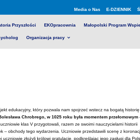
Media o Nas
E-DZIENNIK
Ś
toria Przyszłości
EKOpracownia
Małopolski Program Wspi
sycholog
Organizacja pracy
rojekt edukacyjny, który pozwala nam spojrzeć wstecz na bogatą historię
 Bolesława Chrobrego, w 1025 roku była momentem przełomowym
czniowie klas V przygotowali, razem ze swoimi nauczycielami historii
nek – obchody tego wydarzenia. Uczniowie przedstawili scenę z koronacj
 uczniowie złożyli królowi gratulacje, podkreślając jego zasługi dla Pols