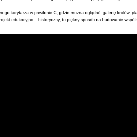
cznego korytarza w pawilonie C, gdzie można oglądać: galerię królów, p
Projekt edukacyjno – historyczny, to piękny sposób na budowanie wspól