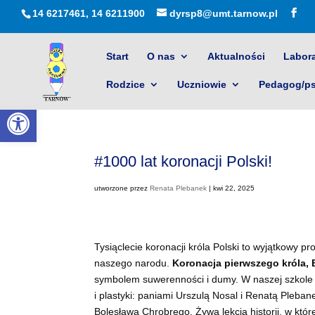
14 6217461, 14 6211900
dyrsp8@umt.tarnow.pl
Start
O nas
Aktualności
Labora
Rodzice
Uczniowie
Pedagog/p
Otwórz pasek narzędzi
#1000 lat koronacji Polski!
utworzone przez
Renata Plebanek
|
kwi 22, 2025
Tysiąclecie koronacji króla Polski to wyjątkowy p
naszego narodu.
Koronacja pierwszego króla,
symbolem suwerenności i dumy. W naszej szkole u
i plastyki: paniami Urszulą Nosal i Renatą Pleba
Bolesława Chrobrego. Żywa lekcja historii, w której