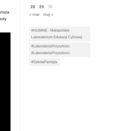
28
29
30
lansza
« mar
maj »
noty
#HUMINE - Małopolskie
Laboratorium Edukacji Cyfrowej
#LaboratoriaPrzyszłości
#LaboratoriaPrzyszlosci
#SzkołaPamięta