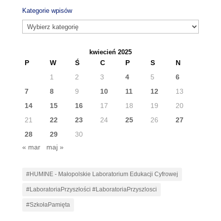
Kategorie wpisów
Kategorie
wpisów
kwiecień 2025
P
W
Ś
C
P
S
N
1
2
3
4
5
6
7
8
9
10
11
12
13
14
15
16
17
18
19
20
21
22
23
24
25
26
27
28
29
30
« mar
maj »
#HUMINE - Małopolskie Laboratorium Edukacji Cyfrowej
#LaboratoriaPrzyszłości #LaboratoriaPrzyszlosci
#SzkołaPamięta