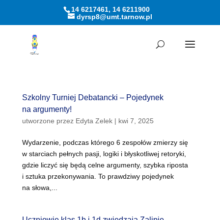
14 6217461, 14 6211900
dyrsp8@umt.tarnow.pl
Otwórz pasek narzędzi
Szkolny Turniej Debatancki – Pojedynek
na argumenty!
utworzone przez
Edyta Zelek
|
kwi 7, 2025
Wydarzenie, podczas którego 6 zespołów zmierzy się
w starciach pełnych pasji, logiki i błyskotliwej retoryki,
gdzie liczyć się będą celne argumenty, szybka riposta
i sztuka przekonywania. To prawdziwy pojedynek
na słowa,...
Uczniowie klas 1b i 1d zwiedzają Zalipie –