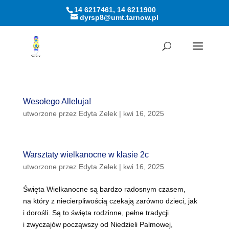
14 6217461, 14 6211900
dyrsp8@umt.tarnow.pl
Otwórz pasek narzędzi
Wesołego Alleluja!
utworzone przez
Edyta Zelek
|
kwi 16, 2025
Warsztaty wielkanocne w klasie 2c
utworzone przez
Edyta Zelek
|
kwi 16, 2025
Święta Wielkanocne są bardzo radosnym czasem,
na który z niecierpliwością czekają zarówno dzieci, jak
i dorośli. Są to święta rodzinne, pełne tradycji
i zwyczajów począwszy od Niedzieli Palmowej,