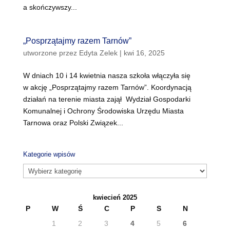
a skończywszy...
„Posprzątajmy razem Tarnów”
utworzone przez
Edyta Zelek
|
kwi 16, 2025
W dniach 10 i 14 kwietnia nasza szkoła włączyła się
w akcję „Posprzątajmy razem Tarnów”. Koordynacją
działań na terenie miasta zajął Wydział Gospodarki
Komunalnej i Ochrony Środowiska Urzędu Miasta
Tarnowa oraz Polski Związek...
Kategorie wpisów
Kategorie
wpisów
kwiecień 2025
P
W
Ś
C
P
S
N
1
2
3
4
5
6