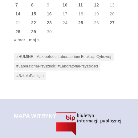
7
8
9
10
11
12
13
14
15
16
17
18
19
20
21
22
23
24
25
26
27
28
29
30
« mar
maj »
#HUMINE - Małopolskie Laboratorium Edukacji Cyfrowej
#LaboratoriaPrzyszłości #LaboratoriaPrzyszlosci
#SzkołaPamięta
MAPA WITRYNY