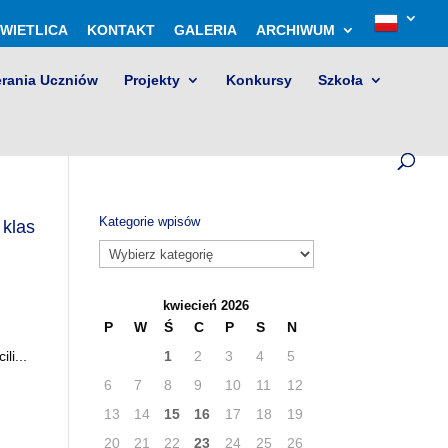
WIETLICA
KONTAKT
GALERIA
ARCHIWUM
erania Uczniów
Projekty
Konkursy
Szkoła
Kategorie wpisów
 klas
Kategorie
wpisów
kwiecień 2026
P
W
Ś
C
P
S
N
li...
1
2
3
4
5
6
7
8
9
10
11
12
13
14
15
16
17
18
19
20
21
22
23
24
25
26