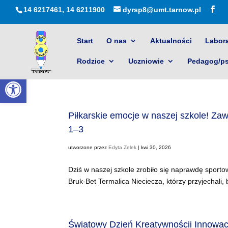
14 6217461, 14 6211900
dyrsp8@umt.tarnow.pl
Start
O nas
Aktualności
Labora
Rodzice
Uczniowie
Pedagog/p
Otwórz pasek narzędzi
Piłkarskie emocje w naszej szkole! Zaw
1–3
utworzone przez
Edyta Zelek
|
kwi 30, 2026
Dziś w naszej szkole zrobiło się naprawdę sporto
Bruk‑Bet Termalica Nieciecza, którzy przyjechali, 
Światowy Dzień Kreatywnościi Innowac