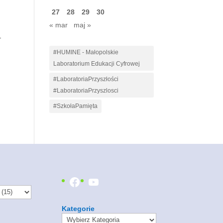
27
28
29
30
« mar
maj »
.
#HUMINE - Małopolskie
Laboratorium Edukacji Cyfrowej
#LaboratoriaPrzyszłości
#LaboratoriaPrzyszlosci
#SzkołaPamięta
Facebook
YouTube
Kategorie