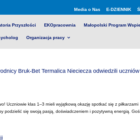
Media o Nas
E-DZIENNIK
Ś
toria Przyszłości
EKOpracownia
Małopolski Program Wspi
sycholog
Organizacja pracy
odnicy Bruk‑Bet Termalica Nieciecza odwiedzili uczniów
wo! Uczniowie klas 1–3 mieli wyjątkową okazję spotkać się z piłkarzami
by podzielić się swoją pasją, doświadczeniem i pozytywną energią. Gości
ji