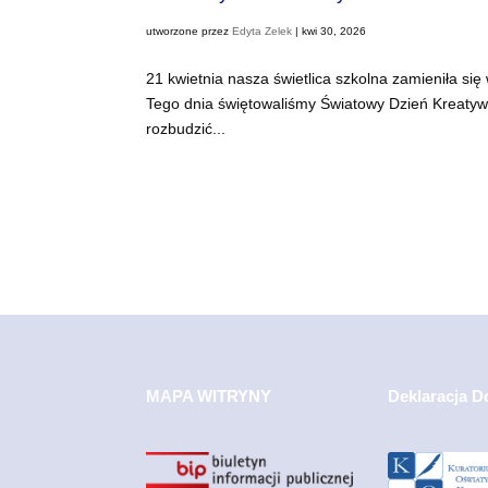
utworzone przez
Edyta Zelek
|
kwi 30, 2026
21 kwietnia nasza świetlica szkolna zamieniła się
Tego dnia świętowaliśmy Światowy Dzień Kreatywno
rozbudzić...
MAPA WITRYNY
Deklaracja D