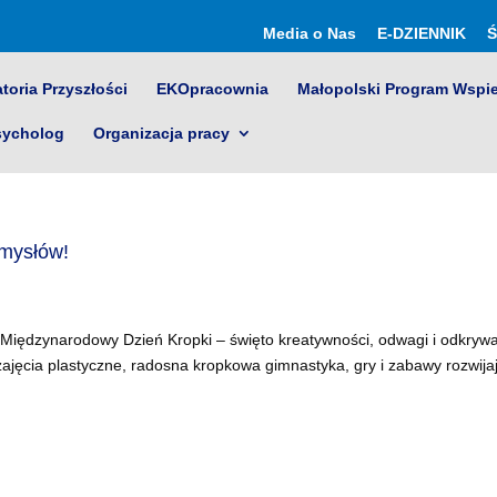
Media o Nas
E-DZIENNIK
Ś
toria Przyszłości
EKOpracownia
Małopolski Program Wspi
sycholog
Organizacja pracy
omysłów!
i Międzynarodowy Dzień Kropki – święto kreatywności, odwagi i odkryw
zajęcia plastyczne, radosna kropkowa gimnastyka, gry i zabawy rozwijaj