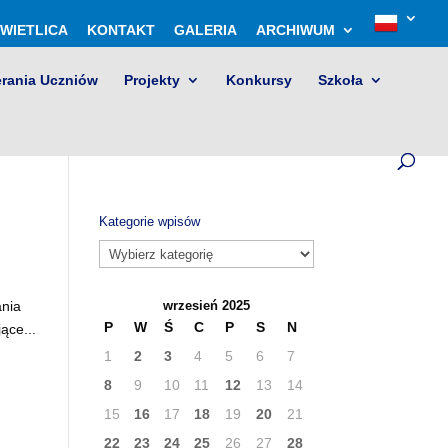
WIETLICA
KONTAKT
GALERIA
ARCHIWUM
erania Uczniów
Projekty
Konkursy
Szkoła
Kategorie wpisów
Kategorie
wpisów
ania
wrzesień 2025
P
W
Ś
C
P
S
N
ące...
1
2
3
4
5
6
7
8
9
10
11
12
13
14
15
16
17
18
19
20
21
22
23
24
25
26
27
28