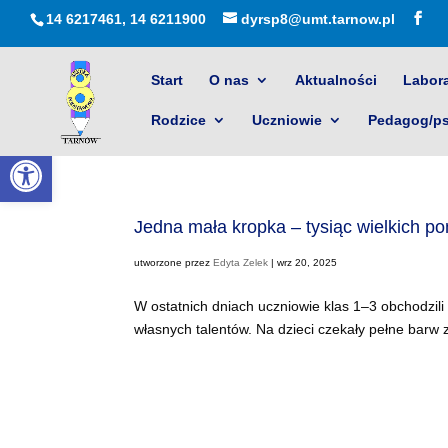
14 6217461, 14 6211900
dyrsp8@umt.tarnow.pl
Start
O nas
Aktualności
Labora
Rodzice
Uczniowie
Pedagog/p
Otwórz pasek narzędzi
Jedna mała kropka – tysiąc wielkich p
utworzone przez
Edyta Zelek
|
wrz 20, 2025
W ostatnich dniach uczniowie klas 1–3 obchodzil
własnych talentów. Na dzieci czekały pełne barw 