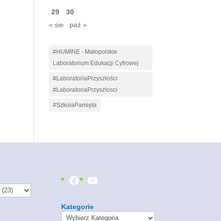
29
30
« sie
paź »
#HUMINE - Małopolskie
Laboratorium Edukacji Cyfrowej
#LaboratoriaPrzyszłości
#LaboratoriaPrzyszlosci
#SzkołaPamięta
Facebook
YouTube
Kategorie