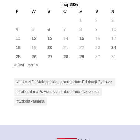
maj 2026
P
W
Ś
C
P
S
N
1
2
3
4
5
6
7
8
9
10
11
12
13
14
15
16
17
18
19
20
21
22
23
24
25
26
27
28
29
30
31
« kwi
cze »
#HUMINE - Małopolskie Laboratorium Edukacji Cyfrowej
#LaboratoriaPrzyszłości #LaboratoriaPrzyszlosci
#SzkołaPamięta