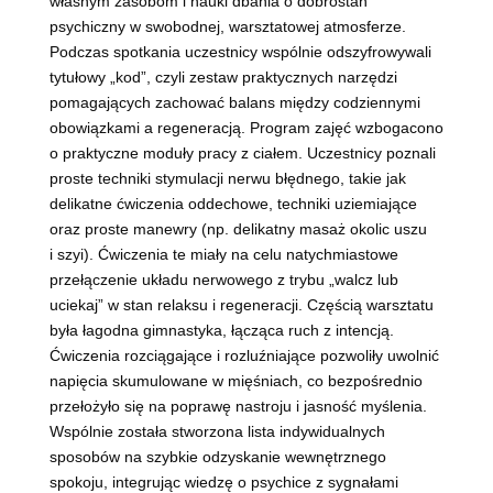
własnym zasobom i nauki dbania o dobrostan
psychiczny w swobodnej, warsztatowej atmosferze.
Podczas spotkania uczestnicy wspólnie odszyfrowywali
tytułowy „kod”, czyli zestaw praktycznych narzędzi
pomagających zachować balans między codziennymi
obowiązkami a regeneracją. Program zajęć wzbogacono
o praktyczne moduły pracy z ciałem. Uczestnicy poznali
proste techniki stymulacji nerwu błędnego, takie jak
delikatne ćwiczenia oddechowe, techniki uziemiające
oraz proste manewry (np. delikatny masaż okolic uszu
i szyi). Ćwiczenia te miały na celu natychmiastowe
przełączenie układu nerwowego z trybu „walcz lub
uciekaj” w stan relaksu i regeneracji. Częścią warsztatu
była łagodna gimnastyka, łącząca ruch z intencją.
Ćwiczenia rozciągające i rozluźniające pozwoliły uwolnić
napięcia skumulowane w mięśniach, co bezpośrednio
przełożyło się na poprawę nastroju i jasność myślenia.
Wspólnie została stworzona lista indywidualnych
sposobów na szybkie odzyskanie wewnętrznego
spokoju, integrując wiedzę o psychice z sygnałami