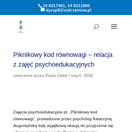
14 6217461, 14 6211900
dyrsp8@umt.tarnow.pl
Otwórz pasek narzędzi
Piknikowy kod równowagi – relacja
z zajęć psychoedukacyjnych
utworzone przez
Edyta Zelek
|
maj 6, 2026
Zajęcia psychoedukacyjne pt. „Piknikowy kod
równowagi”, prowadzone przez psycholog Katarzyną
Augustyńską były wyjątkową okazją do przyjrzenia się