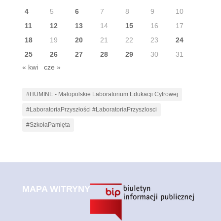
4
5
6
7
8
9
10
11
12
13
14
15
16
17
18
19
20
21
22
23
24
25
26
27
28
29
30
31
« kwi
cze »
#HUMINE - Małopolskie Laboratorium Edukacji Cyfrowej
#LaboratoriaPrzyszłości #LaboratoriaPrzyszlosci
#SzkołaPamięta
MAPA WITRYNY