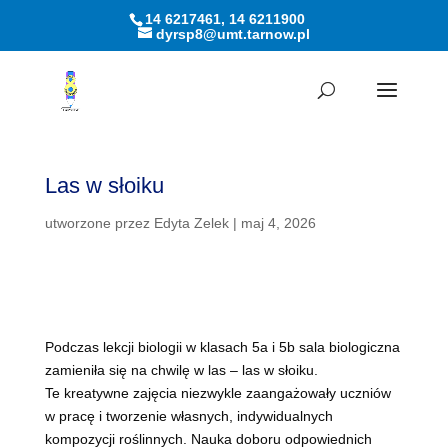
14 6217461, 14 6211900
dyrsp8@umt.tarnow.pl
Otwórz pasek narzędzi
Las w słoiku
utworzone przez
Edyta Zelek
|
maj 4, 2026
Podczas lekcji biologii w klasach 5a i 5b sala biologiczna
zamieniła się na chwilę w las – las w słoiku.
Te kreatywne zajęcia niezwykle zaangażowały uczniów
w pracę i tworzenie własnych, indywidualnych
kompozycji roślinnych. Nauka doboru odpowiednich