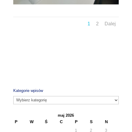
1
2
Dalej
Kategorie wpisów
Kategorie
wpisów
maj 2026
P
W
Ś
C
P
S
N
1
2
3