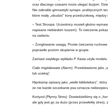
oraz dlaczego czasami może ulegać iluzjom. Dziec
Nie zabrakło gimnastyki synaps- praktycznych te
które miały „obudzić” korę przedczołową, między 
– Test Stroopa: Uczestnicy musieli głośno wymaw
napisane niebieskim tuszem). To ćwiczenie poka
na zadaniu.
– Żonglowanie uwagą: Proste ćwiczenia ruchowe a
poprawiło poziom skupienia w grupie.
Zamiast zwykłego wykładu P. Kasia użyła modelu
Ciało migdałowate (Alarm): Przedstawione jako „s
lub uciekaj”.
Hipokamp opisany jako „wielki bibliotekarz”, któ
że nie każde szczekanie psa oznacza niebezpiec
Kortyzol (Płynny Stres): Dowiedzieliśmy się o „ho
ale gdy jest go za dużo (przez przewlekły stres)