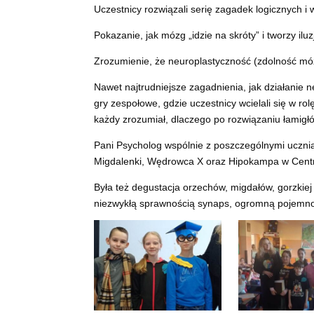
Uczestnicy rozwiązali serię zagadek logicznych i w
Pokazanie, jak mózg „idzie na skróty” i tworzy ilu
Zrozumienie, że neuroplastyczność (zdolność móz
Nawet najtrudniejsze zagadnienia, jak działanie
gry zespołowe, gdzie uczestnicy wcielali się w 
każdy zrozumiał, dlaczego po rozwiązaniu łamigłó
Pani Psycholog wspólnie z poszczególnymi ucznia
Migdalenki, Wędrowca X oraz Hipokampa w Cen
Była też degustacja orzechów, migdałów, gorzkie
niezwykłą sprawnością synaps, ogromną pojemno