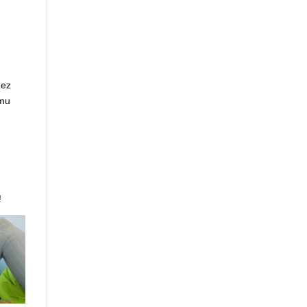
zez
emu
!