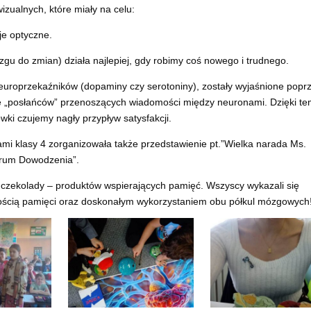
izualnych, które miały na celu:
zje optyczne.
gu do zmian) działa najlepiej, gdy robimy coś nowego i trudnego.
 neuroprzekaźników (dopaminy czy serotoniny), zostały wyjaśnione popr
rolę „posłańców” przenoszących wiadomości między neuronami. Dzięki t
wki czujemy nagły przypływ satysfakcji.
mi klasy 4 zorganizowała także przedstawienie pt.”Wielka narada Ms.
trum Dowodzenia”.
j czekolady – produktów wspierających pamięć. Wszyscy wykazali się
ścią pamięci oraz doskonałym wykorzystaniem obu półkul mózgowych