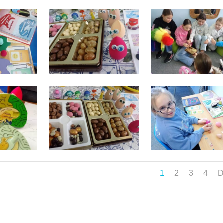
1
2
3
4
D