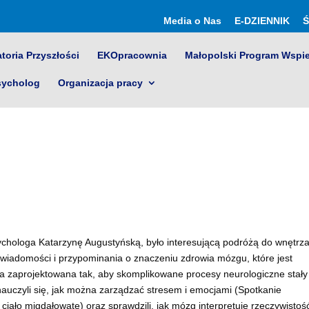
Media o Nas
E-DZIENNIK
Ś
toria Przyszłości
EKOpracownia
Małopolski Program Wspi
sycholog
Organizacja pracy
hologa Katarzynę Augustyńską, było interesującą podróżą do wnętrz
a świadomości i przypominania o znaczeniu zdrowia mózgu, które jest
a zaprojektowana tak, aby skomplikowane procesy neurologiczne stały
 nauczyli się, jak można zarządzać stresem i emocjami (Spotkanie
iało migdałowate) oraz sprawdzili, jak mózg interpretuje rzeczywistoś