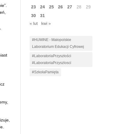
ie”.
23
24
25
26
27
28
29
eń,
30
31
« lut
kwi »
”
#HUMINE - Małopolskie
Laboratorium Edukacji Cyfrowej
iast
#LaboratoriaPrzyszłości
#LaboratoriaPrzyszlosci
#SzkołaPamięta
lcz
iemy,
izuje,
ie.