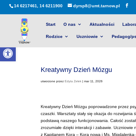
14 6217461, 14 6211900
dyrsp8@umt.tarnow.pl
Start
O nas
Aktualności
Labora
Rodzice
Uczniowie
Pedagog/p
Otwórz pasek narzędzi
Kreatywny Dzień Mózgu
utworzone przez
Edyta Zelek
|
mar 11, 2026
Kreatywny Dzień Mózgu poprowadzone przez psyc
czaszki. Warsztaty stały się okazja do rozwijani
podstawą naszego funkcjonowania. Całość został
zrozumiałe dzięki interakcji i zabawie. Uczniowie
z Kapitanem Korą – Kora nowa i Ms. Migdalenką- c