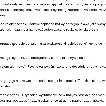
i budowały sieci neuronalne poznając jak nasze myśli „biegają po głow
chnik koncentracji oraz uważności. Psycholog zaproponował serię ćwicz
innymi:
iać kolory czcionki, którymi napisano nazwy barw (np. słowo „czerwony
zało, jak mózg musi hamować automatyczne reakcje, by skupić się
ngażujące obie półkule naraz (ćwiczenia kinezjologiczne), co natychm
 mózgu, by pokazać „emocjonalny komputer” ukryty pod korą:
ystem alarmowy”. Psycholog wyjaśnił, że to ono decyduje o reakcji „wa
ry segreguje nasze wspomnienia i nadaje im kontekst. To dzięki niemu w
zeństwo.
rmonie stresu”. Psycholog wytłumaczył, że w małych ilościach nas mobil
, zaczyna „podtapiać” nasz hipokamp, co utrudnia naukę i zapamiętywan