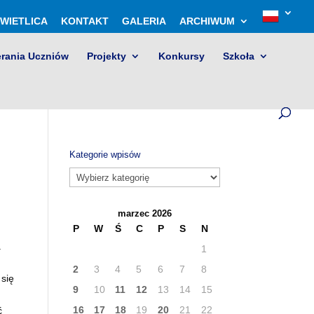
WIETLICA
KONTAKT
GALERIA
ARCHIWUM
erania Uczniów
Projekty
Konkursy
Szkoła
Kategorie wpisów
Kategorie
wpisów
marzec 2026
P
W
Ś
C
P
S
N
a
1
2
3
4
5
6
7
8
 się
9
10
11
12
13
14
15
16
17
18
19
20
21
22
ć