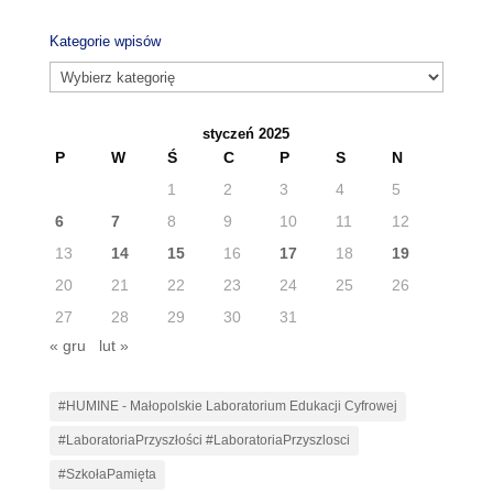
Kategorie wpisów
Kategorie
wpisów
styczeń 2025
P
W
Ś
C
P
S
N
1
2
3
4
5
6
7
8
9
10
11
12
13
14
15
16
17
18
19
20
21
22
23
24
25
26
27
28
29
30
31
« gru
lut »
#HUMINE - Małopolskie Laboratorium Edukacji Cyfrowej
#LaboratoriaPrzyszłości #LaboratoriaPrzyszlosci
#SzkołaPamięta