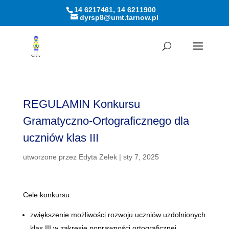
14 6217461, 14 6211900
dyrsp8@umt.tarnow.pl
Otwórz pasek narzędzi
REGULAMIN Konkursu
Gramatyczno-Ortograficznego dla
uczniów klas III
utworzone przez
Edyta Zelek
|
sty 7, 2025
Cele konkursu:
zwiększenie możliwości rozwoju uczniów uzdolnionych
klas III w zakresie poprawności ortograficznej