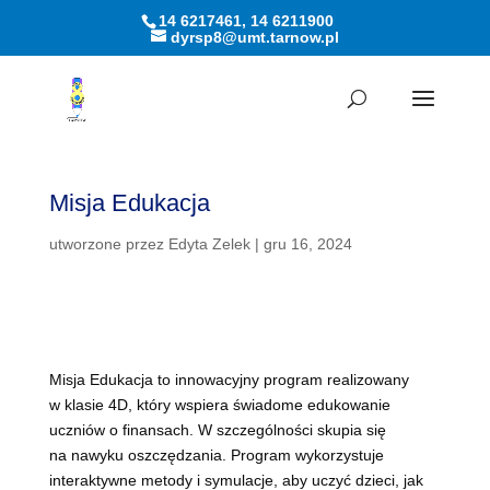
14 6217461, 14 6211900
dyrsp8@umt.tarnow.pl
Otwórz pasek narzędzi
Misja Edukacja
utworzone przez
Edyta Zelek
|
gru 16, 2024
Misja Edukacja to innowacyjny program realizowany
w klasie 4D, który wspiera świadome edukowanie
uczniów o finansach. W szczególności skupia się
na nawyku oszczędzania. Program wykorzystuje
interaktywne metody i symulacje, aby uczyć dzieci, jak