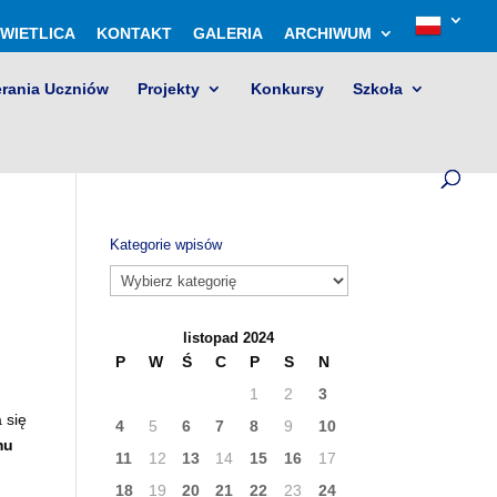
WIETLICA
KONTAKT
GALERIA
ARCHIWUM
erania Uczniów
Projekty
Konkursy
Szkoła
Kategorie wpisów
Kategorie
wpisów
listopad 2024
P
W
Ś
C
P
S
N
1
2
3
 się
4
5
6
7
8
9
10
mu
11
12
13
14
15
16
17
18
19
20
21
22
23
24