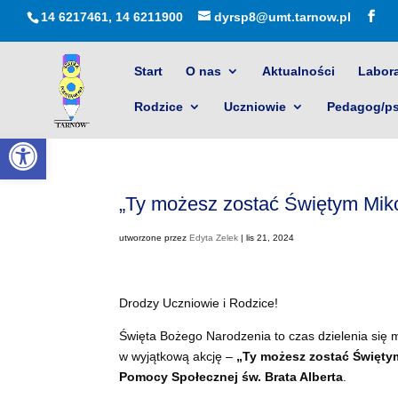
14 6217461, 14 6211900
dyrsp8@umt.tarnow.pl
Start
O nas
Aktualności
Labora
Rodzice
Uczniowie
Pedagog/p
Otwórz pasek narzędzi
„Ty możesz zostać Świętym Mik
utworzone przez
Edyta Zelek
|
lis 21, 2024
Drodzy Uczniowie i Rodzice!
Święta Bożego Narodzenia to czas dzielenia się m
w wyjątkową akcję –
„Ty możesz zostać Święty
Pomocy Społecznej św. Brata Alberta
.