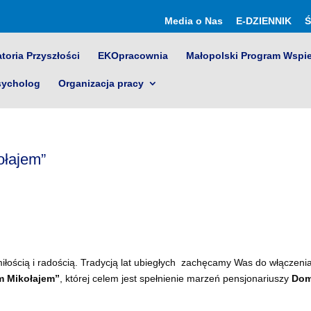
Media o Nas
E-DZIENNIK
Ś
toria Przyszłości
EKOpracownia
Małopolski Program Wspi
sycholog
Organizacja pracy
ołajem”
iłością i radością. Tradycją lat ubiegłych zachęcamy Was do włączenia
m Mikołajem”
, której celem jest spełnienie marzeń pensjonariuszy
Do