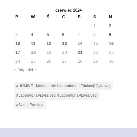
wpisów
czerwiec 2024
P
W
Ś
C
P
S
N
1
2
3
4
5
6
7
8
9
10
11
12
13
14
15
16
17
18
19
20
21
22
23
24
25
26
27
28
29
30
« maj
sie »
#HUMINE - Małopolskie Laboratorium Edukacji Cyfrowej
#LaboratoriaPrzyszłości #LaboratoriaPrzyszlosci
#SzkołaPamięta