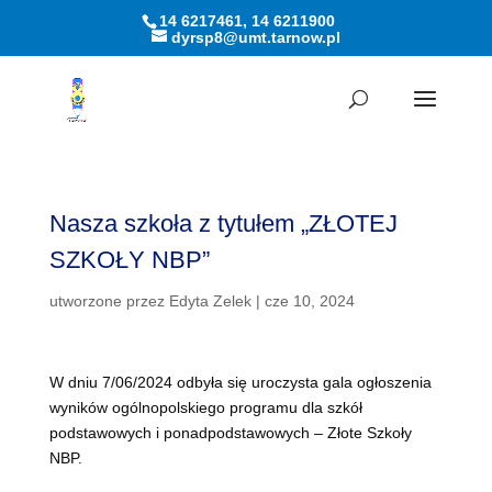
14 6217461, 14 6211900
dyrsp8@umt.tarnow.pl
Otwórz pasek narzędzi
Nasza szkoła z tytułem „ZŁOTEJ
SZKOŁY NBP”
utworzone przez
Edyta Zelek
|
cze 10, 2024
W dniu 7/06/2024 odbyła się uroczysta gala ogłoszenia
wyników ogólnopolskiego programu dla szkół
podstawowych i ponadpodstawowych – Złote Szkoły
NBP.