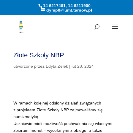
14 6217461, 14 6211900
dyrsp8@umt.tarnow.pl
Otwórz pasek narzędzi
Złote Szkoły NBP
utworzone przez
Edyta Zelek
|
lut 28, 2024
W ramach kolejnej odsłony działań związanych
z projektem Złote Szkoły NBP zajmowaliśmy się
numizmatyką.
Uczniowie mieli możliwość pochwalenia się własnymi
zbiorami monet – wycofanymi z obiegu, a także